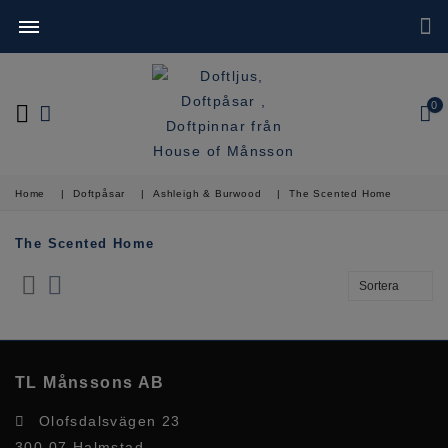
0
Home
|
Doftpåsar
|
Ashleigh & Burwood
|
The Scented Home
The Scented Home
TL Månssons AB
Olofsdalsvägen 23
300 07 Halmstad