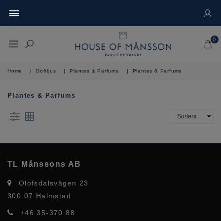
0
Home
|
Doftljus
|
Plantes & Parfums
|
Plantes & Parfums
Plantes & Parfums
TL Månssons AB
Olofsdalsvägen 23
300 07 Halmstad
+46 35-370 88