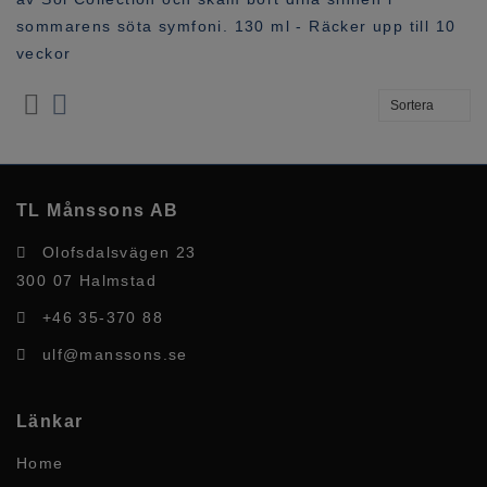
sommarens söta symfoni. 130 ml - Räcker upp till 10
veckor
TL Månssons AB
Olofsdalsvägen 23
300 07 Halmstad
+46 35-370 88
ulf@manssons.se
Länkar
Home