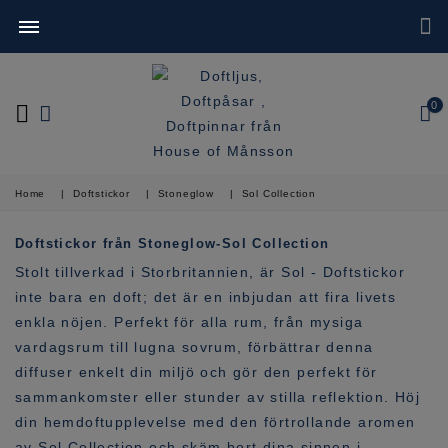
0
Home
|
Doftstickor
|
Stoneglow
|
Sol Collection
Doftstickor från Stoneglow-Sol Collection
Stolt tillverkad i Storbritannien, är Sol - Doftstickor
inte bara en doft; det är en inbjudan att fira livets
enkla nöjen. Perfekt för alla rum, från mysiga
vardagsrum till lugna sovrum, förbättrar denna
diffuser enkelt din miljö och gör den perfekt för
sammankomster eller stunder av stilla reflektion. Höj
din hemdoftupplevelse med den förtrollande aromen
av Sol Collection och skäm bort dina sinnen i