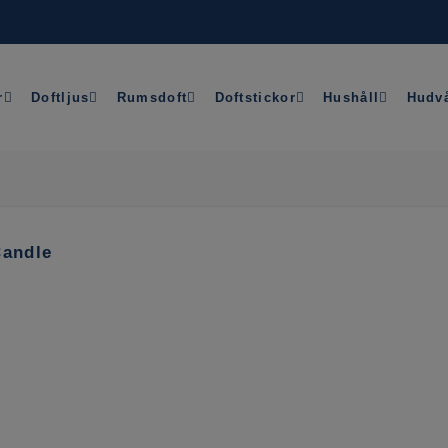
r
Doftljus
Rumsdoft
Doftstickor
Hushåll
Hudv
Candle