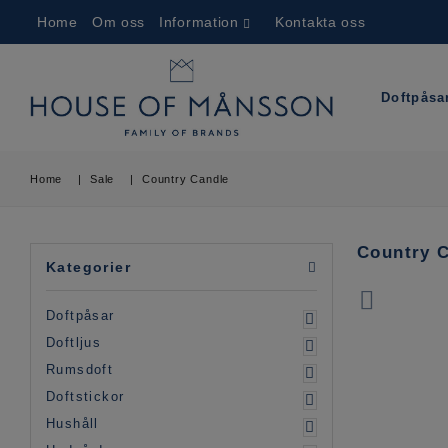
Home
Om oss
Information
Kontakta oss
Doftpåsa
Home
|
Sale
|
Country Candle
Country 
Kategorier
Doftpåsar
Doftljus
Rumsdoft
Doftstickor
Hushåll