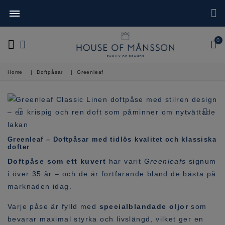
0
Home
|
Doftpåsar
|
Greenleaf
Greenleaf – Doftpåsar med tidlös kvalitet och klassiska
dofter
Doftpåse som ett kuvert
har varit
Greenleafs
signum
i över 35 år – och de är fortfarande bland de bästa på
marknaden idag.
Varje påse är fylld med
specialblandade oljor
som
bevarar maximal styrka och livslängd, vilket ger en