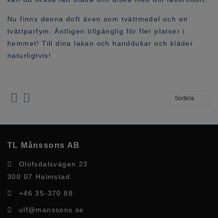
Nu finns denna doft även som tvättmedel och en
tvättparfym. Äntligen tillgänglig för fler platser i
hemmet! Till dina lakan och handdukar och kläder
naturligtvis!
TL Månssons AB
Olofsdalsvägen 23
300 07 Halmstad
+46 35-370 88
ulf@manssons.se