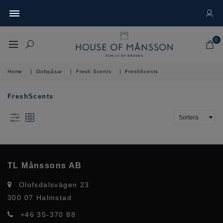
0
Home
|
Doftpåsar
|
Fresh Scents
|
FreshScents
FreshScents
TL Månssons AB
Olofsdalsvägen 23
300 07 Halmstad
+46 35-370 88