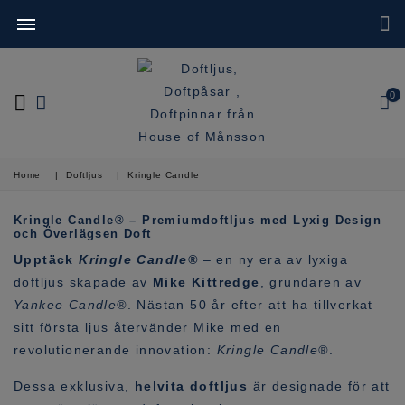
0
Home
|
Doftljus
|
Kringle Candle
Kringle Candle® – Premiumdoftljus med Lyxig Design
och Överlägsen Doft
Upptäck
Kringle Candle®
– en ny era av lyxiga
doftljus skapade av
Mike Kittredge
, grundaren av
Yankee Candle®
. Nästan 50 år efter att ha tillverkat
sitt första ljus återvänder Mike med en
revolutionerande innovation:
Kringle Candle®
.
Dessa exklusiva,
helvita doftljus
är designade för att