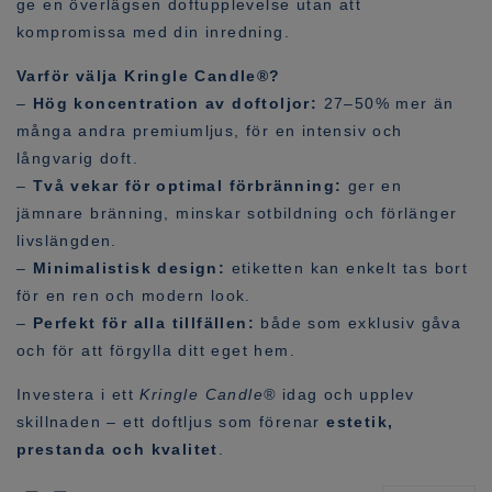
ge en överlägsen doftupplevelse utan att
kompromissa med din inredning.
Varför välja Kringle Candle®?
–
Hög koncentration av doftoljor:
27–50% mer än
många andra premiumljus, för en intensiv och
långvarig doft.
–
Två vekar för optimal förbränning:
ger en
jämnare bränning, minskar sotbildning och förlänger
livslängden.
–
Minimalistisk design:
etiketten kan enkelt tas bort
för en ren och modern look.
–
Perfekt för alla tillfällen:
både som exklusiv gåva
och för att förgylla ditt eget hem.
Investera i ett
Kringle Candle®
idag och upplev
skillnaden – ett doftljus som förenar
estetik,
prestanda och kvalitet
.