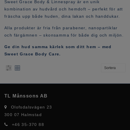
Sweet Grace Body & Linnespray är en unik
kombination av hudvård och hemdoft – perfekt för att
fräscha upp både huden, dina lakan och handdukar.
Alla produkter är fria från parabener, nanopartiklar
och färgämnen – skonsamma för både dig och miljön.
Ge din hud samma kärlek som ditt hem – med
Sweet Grace Body Care.
TL Månssons AB
Olofsdalsvägen 23
300 07 Halmstad
+46 35-370 88