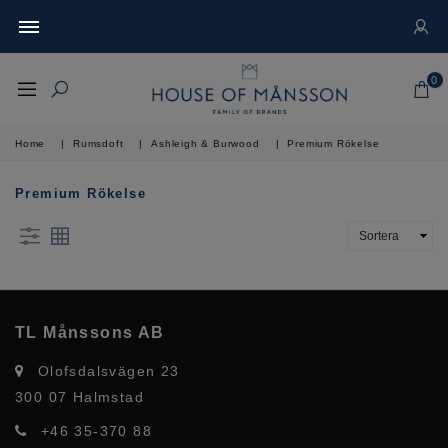
0
Home
|
Rumsdoft
|
Ashleigh & Burwood
|
Premium Rökelse
Premium Rökelse
TL Månssons AB
Olofsdalsvägen 23
300 07 Halmstad
+46 35-370 88