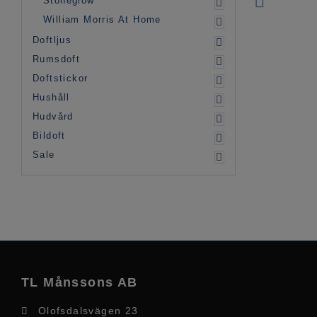
Stoneglow
William Morris At Home
Doftljus
Rumsdoft
Doftstickor
Hushåll
Hudvård
Bildoft
Sale
TL Månssons AB
Olofsdalsvägen 23