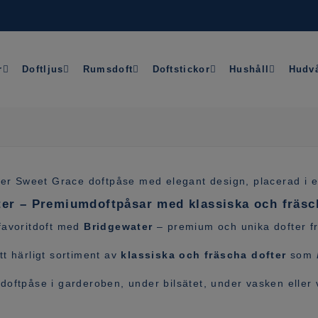
r
Doftljus
Rumsdoft
Doftstickor
Hushåll
Hudv
er – Premiumdoftpåsar med klassiska och fräsc
 favoritdoft med
Bridgewater
– premium och unika dofter f
tt härligt sortiment av
klassiska och fräscha dofter
som
doftpåse i garderoben, under bilsätet, under vasken eller v