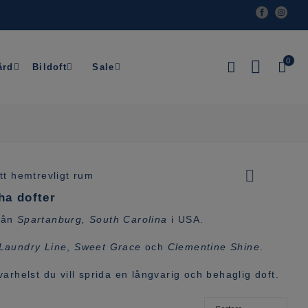
Facebook
Inst
0
ård
Bildoft
Sale
ha dofter
rån
Spartanburg, South Carolina
i USA.
Laundry Line
,
Sweet Grace
och
Clementine Shine
.
arhelst du vill sprida en långvarig och behaglig doft.