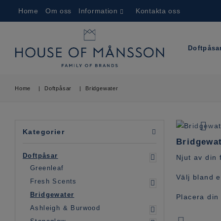
Home
Om oss
Information
Kontakta oss
Doftpåsa
Home
|
Doftpåsar
|
Bridgewater
Kategorier
Bridgewat
Doftpåsar
Njut av din
Greenleaf
Välj bland e
Fresh Scents
Bridgewater
Placera din 
Ashleigh & Burwood