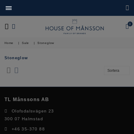
0
Home
|
Sale
|
Stoneglow
Stoneglow
TL Månssons AB
Olofsdalsvägen 23
300 07 Halmstad
+46 35-370 88