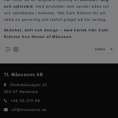
och självvård
, med produkter som sprider både stil
och välmående i hemmet. Välj Cath Kidston för att
sätta en personlig och lekfull prägel på din vardag.
Skönhet, doft och design – med kärlek från Cath
Kidston hos House of Månsson.
TL Månssons AB
Olofsdalsvägen 23
300 07 Halmstad
+46 35-370 88
ulf@manssons.se