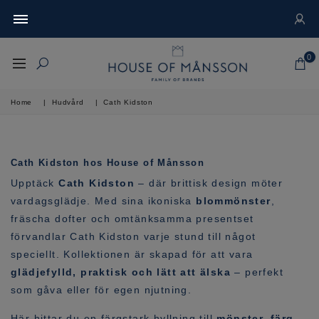
0
Home
|
Hudvård
|
Cath Kidston
Cath Kidston hos House of Månsson
Upptäck
Cath Kidston
– där brittisk design möter
vardagsglädje. Med sina ikoniska
blommönster
,
fräscha dofter och omtänksamma presentset
förvandlar Cath Kidston varje stund till något
speciellt. Kollektionen är skapad för att vara
glädjefylld, praktisk och lätt att älska
– perfekt
som gåva eller för egen njutning.
Här hittar du en färgstark hyllning till
mönster, färg