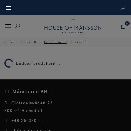
0
Home
|
Rumsdoft
|
Serene House
|
Laddar...
Laddar produkten...
TL Månssons AB
Olofsdalsvägen 23
300 07 Halmstad
+46 35-370 88
ulf@manssons.se